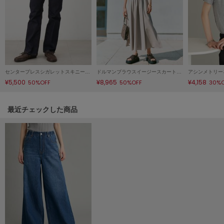
Mila Owen
ミラオーウェン
MOIGE
モワージュ
MUCHA
ミュシャ
センタープレスシガレットスキニーデニムパンツ
ドルマンブラウスイージースカートＳＥＴＵＰ
アシンメトリー
¥5,500
¥8,965
¥4,158
50%OFF
50%OFF
30%
NEW Balance
関連記事
最近チェックした商品
ニューバランス
nezu
ネズ
NIKE
ナイキ
NOWNS
ナウンス
null.