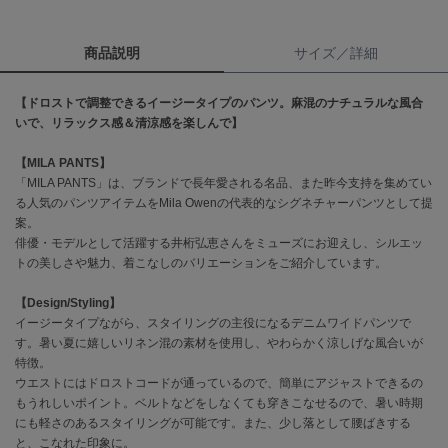
célon
商品説明
サイズ／詳細
セロン
Clarks Premium
【ドロストで調整できるイージータイプのパンツ。麻混のナチュラルな風合
クラークス
いで、リラックス感＆清涼感を楽しんで】
CODE A
【MILA PANTS】
コードエー
「MILA PANTS」は、ブランドで長年愛される名品、また昨今支持を集めてい
る人気のパンツアイテムをMila Owenの代表的なシグネチャーパンツとして提
COLE HAAN
案。
コール ハーン
俳優・モデルとして活躍する井桁弘恵さんをミューズにお迎えし、シルエッ
トの美しさや魅力、着こなしのバリエーションをご紹介しています。
CONVERSE
コンバース
【Design/Styling】
イージータイプながら、スタイリングの主役になるデニムワイドパンツで
す。暑い夏に嬉しいリネン混の素材を使用し、やわらかく涼しげな風合いが
DANSKIN
特徴。
ダンスキン
ウエストにはドロストコードが通っているので、簡単にアジャストできるの
もうれしいポイント。ベルトなどをしなくても穿きこなせるので、暑い時期
にも軽さのあるスタイリングが可能です。また、少し落として腰ばきする
と、こなれた印象に。