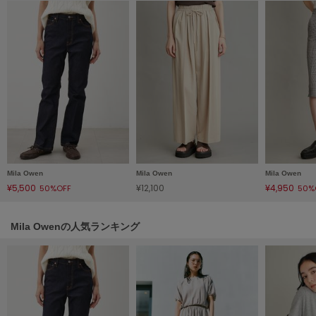
LILY BROWN
リリーブラウン
LILY BROWN Lingerie
リリーブラウンランジェリー
LITTLE UNION TOKYO
リトルユニオン トウキョウ
made of Organics
メイドオブオーガニクス
Mila Owen
Mila Owen
Mila Owen
¥5,500
¥12,100
¥4,950
50%OFF
50%
MICHU COQUETTE
ミチュ コケット
Mila Owenの人気ランキング
MIESROHE
ミースロエ
miies miim
ミーエスミーム