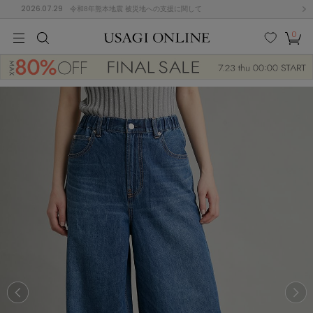
2026.07.29
令和8年熊本地震 被災地への支援に関して
0
MEN
MEN
KIDS
KIDS
BABY
BABY
BEAUTY
BEAUTY
LIFE STYLE
LIFE STYLE
検索
お気
カー
に入
ト
り
(674)
(2888)
B
C
D
E
F
G
I
J
K
L
M
N
ス/ドレス (1134)
P
Q
R
S
T
U
(543)
その
W
X
Y
Z
他
847)
ルームウェア (534)
ACYM
アシーム
(121)