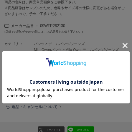
フレイアイディー
商品の色味は、商品単品画像をご参照下さい。
※商品画像はサンプルのため、色味やサイズ等の仕様に変更がある場合がご
FURFUR
ざいますので、予めご了承ください。
ファーファー
メーカー品番 ： 09WFP262130
(店舗でお問い合わせの際には、上記品番をお伝え下さい。)
gelato pique
カテゴリ ：
パンツ
>
デニムパンツ/ジーンズ
ジェラート ピケ
Mila Owenパンツ
>
Mila Owenデニムパンツ/ジーンズ
GELATO PIQUE CAT&DOG
ジェラート ピケ キャットアンドドッグ
レビュー投稿で全員に30ポイントプレゼント！
gelato pique Sleep
ジェラート ピケ スリープ
レビューを書く
GRAMICCI
レビューはマイページのご注文履歴から投稿いただけます
グラミチ
返品・キャンセルについて
Henon.
へノン
リポストする
LINEで送る