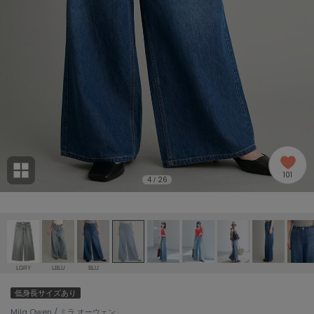
adidas
アディダス
(1978)
adidas by Stella McCartney
アディダス バイ ステラマッカートニー
887)
ALLISON BROWN
アリソンブラウン
97)
amabro
アマブロ
リー (645)
Ame no chi Hare
101
アメノチハレ
4
26
/
ョン雑貨 (850)
AMOMMA
アモマ
/ランジェリー (127)
ánuans
ェア (119)
アニュアンス
LGRY
LBLU
BLU
ànuke
低身長サイズあり
 (124)
アンヌーク
Mila Owen / ミラ オーウェン