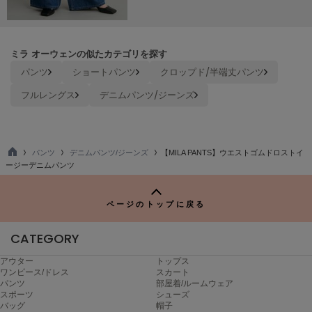
ヌル
ミラ オーウェンの似たカテゴリを探す
On
オン
パンツ
ショートパンツ
クロップド/半端丈パンツ
フルレングス
デニムパンツ/ジーンズ
Onitsuka Tiger
オニツカ タイガー
ORGUE
オルグ
パンツ
デニムパンツ/ジーンズ
【MILA PANTS】ウエストゴムドロストイ
TO
ージーデニムパンツ
P
ORR
オル
ページのトップに戻る
CATEGORY
PATRICK
パトリック
アウター
トップス
ワンピース/ドレス
スカート
Philly chocolate
パンツ
部屋着/ルームウェア
フィリーチョコレート
スポーツ
シューズ
バッグ
帽子