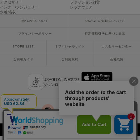
アクセサリー
ファッション雑貨
poláura
インナー/ランジェリー
レッグウェア
ポローラ
水着/浴衣
MA CARDについて
USAGI ONLINEについて
PUMA
プーマ
プライバシーポリシー
特定商取引法に基づく表示
STORE LIST
オフィシャルサイト
カスタマーセンター
Reebok
リーボック
ご利用ガイド
ご利用規約
会社概要
SALOMON
USAGI ONLINEアプリ
サロモン
ダウンロードはこちら
sanrio house
サンリオハウス
SESAME STREET MARKET
x
facebook
instagram
LINE
mail
セサミストリートマーケット
Copyright © 2018 Usagi Online Co.,Ltd. All Rights Reserved.
SHAKA
シャカ