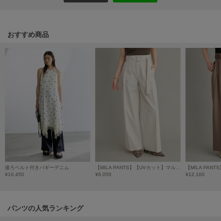
HUNTER
ハンター
HOKA ONEONE
おすすめ商品
ホカ オネオネ
KEEN
キーン
LAATO
ラート
le
ル
後ろベルト付きバギーデニム
【MILA PANTS】【UVカット】マルチファンクションセミワイドタックパンツ
¥10,450
¥6,050
¥12,100
le coq sportif
ルコックスポルティフ
LeSportsac
パンツの人気ランキング
レスポートサック