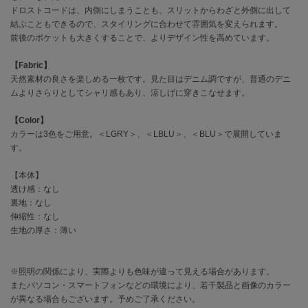
EIMY ISTOIRE
ドロストコードは、内側にしまうことも、スリットからわざと外側に出して
エイミー イストワール
結ぶこともできるので、スタイリングに合わせて雰囲気を変えられます。
前後のポケットも大きくすることで、よりデザイン性を高めています。
emmi
エミ
【Fabric】
天然素材の良さを楽しめる一枚です。見た目はデニム調ですが、普通のデニ
emmi atelier
エミ アトリエ
ムよりさらりとしてシャリ感もあり、涼しげに穿きこなせます。
emmi yoga
【Color】
エミヨガ
カラーは3色をご用意。＜LGRY＞、＜LBLU＞、＜BLU＞で展開していま
す。
ETRÉ TOKYO
エトレトウキョウ
【本体】
透け感：なし
ey
裏地：なし
アイ
伸縮性：なし
生地の厚さ：薄い
FILA
フィラ
※照明の関係により、実際よりも色味が違って見える場合があります。
またパソコン・スマートフォンなどの環境により、若干製品と画像のカラー
が異なる場合もございます。予めご了承ください。
FRAY I.D