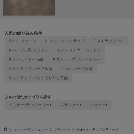
Mila Owen
ミラオーウェン
MOIGE
モワージュ
人気の絞り込み条件
MUCHA
# null. コットン
# コットン ストラップ
# ストラップ null.
ミュシャ
# パープル系 コットン
# ノンワイヤー コットン
# ノンワイヤー null.
# ストラップ ノンワイヤー
NEW Balance
# ストラップ パープル系
# null. パープル系
ニューバランス
# ストラップ パッド取り外し可能
nezu
ネズ
ヌルの似たカテゴリを探す
NIKE
ナイキ
インナー/ランジェリー
ブラジャー
ショーツ
NOWNS
ナウンス
インナー/ランジェリー
ブラジャー
ナローストラップブラトップ
null.