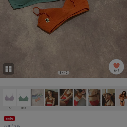
adidas
アディダス
(1978)
adidas by Stella McCartney
アディダス バイ ステラマッカートニー
887)
ALLISON BROWN
アリソンブラウン
97)
amabro
アマブロ
リー (645)
Ame no chi Hare
647
アメノチハレ
3
42
/
ョン雑貨 (850)
AMOMMA
アモマ
/ランジェリー (127)
ánuans
ェア (119)
アニュアンス
LAV
MNT
ànuke
sale
 (124)
アンヌーク
null. / ヌル