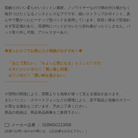
肌触りのいい柔らかいコットン素材。ノンワイヤーなので締め付け感がなく
célon
毎日つけたくなるノンストレスなブラです。細いストラップがポイント。真
セロン
ん中で繋がったピーナッツ型パッドを使用しています。程良い厚みで型崩れ
せず安定感があり、洗濯時にパッドがヨレたり折れ曲がったりしません。パ
Clarks Premium
ッド取り外し可能。アジャスターあり。
クラークス
-----------------------------------
CODE A
◆迷ったら♡でお気に入り登録がおすすめ！◆
コードエー
・
「あとで見たい」「ちょっと気になる」
をまとめて管理
COLE HAAN
・在庫わずかの通知で
「買い逃し回避」
コール ハーン
・値下げ通知で
「買い時を逃さない」
-----------------------------------
CONVERSE
コンバース
※照明の関係により、実際よりも色味が違って見える場合があります。
またパソコン・スマートフォンなどの環境により、若干製品と画像のカラー
が異なる場合もございます。予めご了承ください。
DANSKIN
商品の色味は、商品単品画像をご参照下さい。
ダンスキン
メーカー品番 ： 153WGG213009
(店舗でお問い合わせの際には、上記品番をお伝え下さい。)