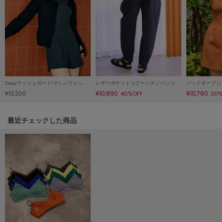
LILY BROWN
リリーブラウン
LILY BROWN Lingerie
リリーブラウンランジェリー
LITTLE UNION TOKYO
リトルユニオン トウキョウ
2wayラッシュガード/マシンウォッシャブル
レザーポケットコクーンチノパンツ
¥13,200
¥10,890
¥10,780
40%OFF
30%
made of Organics
関連記事
最近チェックした商品
メイドオブオーガニクス
MICHU COQUETTE
ミチュ コケット
MIESROHE
ミースロエ
miies miim
ミーエスミーム