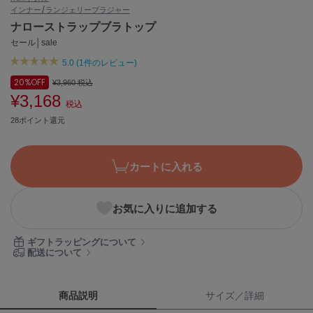
インナー/ランジェリー
ブラジャー
ASICS
アシックス
ナローストラップブラトップ
セール│sale
5.0 (1件のレビュー)
Ballelite
20%
OFF
¥3,960
税込
バレリット
¥3,168
税込
BANDOLIER
28ポイント還元
バンドリヤー
Barbour
カートに入れる
バブアー
Beyond Closet
お気に入りに追加する
ビヨンドクローゼット
ギフトラッピングについて
配送について
Calvin Klein
カルバン・クライン
商品説明
サイズ／詳細
CELFORD
セルフォード