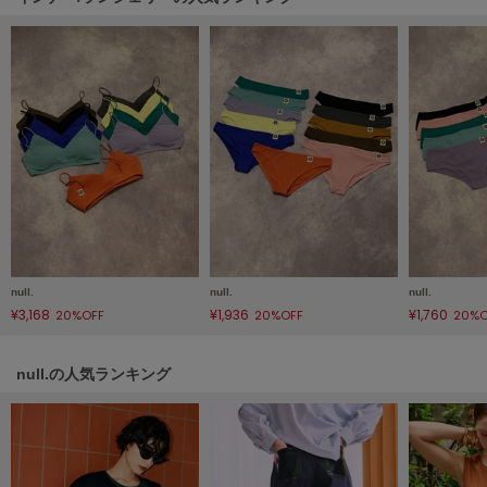
HUNTER
ハンター
HOKA ONEONE
ホカ オネオネ
KEEN
キーン
LAATO
ラート
null.
null.
null.
¥3,168
¥1,936
¥1,760
20%OFF
20%OFF
20%O
le
ル
null.の人気ランキング
le coq sportif
ルコックスポルティフ
LeSportsac
レスポートサック