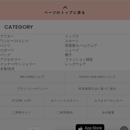
TO
ヌル
P
ページのトップに戻る
On
CATEGORY
オン
アウター
トップス
ワンピース/ドレス
スカート
Onitsuka Tiger
パンツ
部屋着/ルームウェア
オニツカ タイガー
スポーツ
シューズ
バッグ
帽子
ORGUE
アクセサリー
ファッション雑貨
オルグ
インナー/ランジェリー
レッグウェア
水着/浴衣
ORR
MA CARDについて
USAGI ONLINEについて
オル
プライバシーポリシー
特定商取引法に基づく表示
STORE LIST
オフィシャルサイト
カスタマーセンター
PATRICK
パトリック
ご利用ガイド
ご利用規約
会社概要
Philly chocolate
フィリーチョコレート