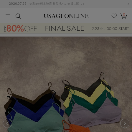
2026.07.29
令和8年熊本地震 被災地への支援に関して
0
MEN
MEN
KIDS
KIDS
BABY
BABY
BEAUTY
BEAUTY
LIFE STYLE
LIFE STYLE
検索
お気
カー
に入
ト
り
(674)
(2888)
B
C
D
E
F
G
I
J
K
L
M
N
ス/ドレス (1134)
P
Q
R
S
T
U
(543)
その
W
X
Y
Z
他
847)
ルームウェア (534)
ACYM
アシーム
(121)