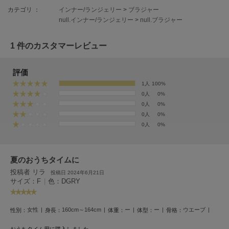
EIMY ISTOIRE
エイミー イストワール
カテゴリ ：
インナー/ランジェリー
>
ブラジャー
null.インナー/ランジェリー
>
null.ブラジャー
emmi
エミ
1 件のカスタマーレビュー
emmi atelier
エミ アトリエ
評価
1人
100%
emmi yoga
0人
0%
エミヨガ
0人
0%
0人
0%
ETRÉ TOKYO
0人
0%
エトレトウキョウ
ey
アイ
夏のおうちタイムに
投稿者 リラ
投稿日 2024年6月21日
サイズ：F
|
色：DGRY
FILA
フィラ
女性
160cm～164cm
ー
ー
ウエーブ
性別：
身長：
体重：
体型：
骨格：
FRAY I.D
おうちタイム用に購入しました。