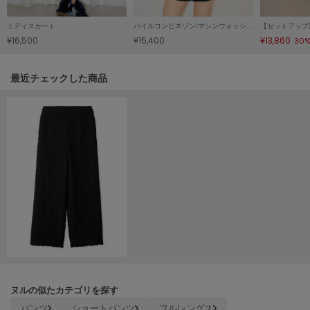
LILY BROWN
ミディスカート
パイルコンビネゾン/マシンウォッシャブル
リリーブラウン
¥16,500
¥15,400
¥13,860
30%
LILY BROWN Lingerie
リリーブラウンランジェリー
関連記事
最近チェックした商品
LITTLE UNION TOKYO
リトルユニオン トウキョウ
made of Organics
メイドオブオーガニクス
MICHU COQUETTE
ミチュ コケット
MIESROHE
ミースロエ
miies miim
ミーエスミーム
ヌルの似たカテゴリを探す
パンツ
ショートパンツ
フルレングス