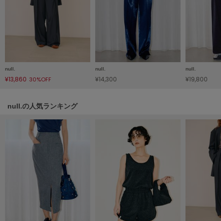
HUNTER
ハンター
HOKA ONEONE
ホカ オネオネ
null.
null.
null.
KEEN
¥13,860
¥14,300
¥19,800
30%OFF
キーン
null.の人気ランキング
LAATO
ラート
le
ル
le coq sportif
ルコックスポルティフ
LeSportsac
レスポートサック