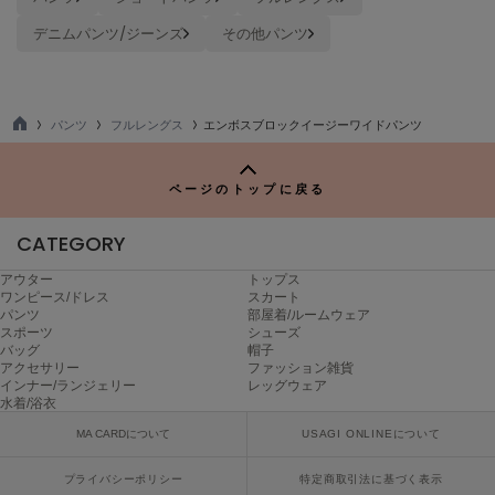
Mila Owen
ミラオーウェン
デニムパンツ/ジーンズ
その他パンツ
MOIGE
モワージュ
パンツ
フルレングス
エンボスブロックイージーワイドパンツ
MUCHA
TO
ミュシャ
P
ページのトップに戻る
CATEGORY
NEW Balance
ニューバランス
アウター
トップス
ワンピース/ドレス
スカート
nezu
パンツ
部屋着/ルームウェア
ネズ
スポーツ
シューズ
バッグ
帽子
NIKE
アクセサリー
ファッション雑貨
ナイキ
インナー/ランジェリー
レッグウェア
水着/浴衣
NOWNS
MA CARDについて
USAGI ONLINEについて
ナウンス
プライバシーポリシー
特定商取引法に基づく表示
null.