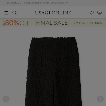
2026.07.29
令和8年熊本地震 被災地への支援に関して
0
MEN
MEN
KIDS
KIDS
BABY
BABY
BEAUTY
BEAUTY
LIFE STYLE
LIFE STYLE
検索
お気
カー
に入
ト
り
(674)
(2888)
B
C
D
E
F
G
I
J
K
L
M
N
ス/ドレス (1134)
P
Q
R
S
T
U
(543)
その
W
X
Y
Z
他
847)
ルームウェア (534)
ACYM
アシーム
(121)