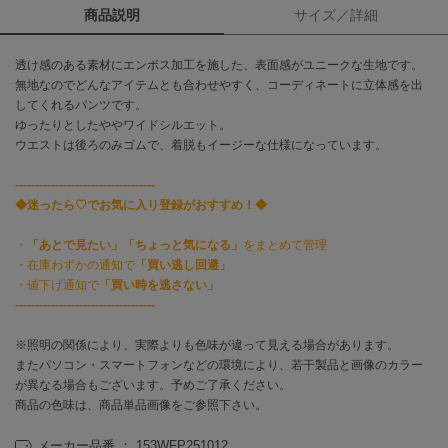
商品説明
サイズ／詳細
célon
セロン
透け感のある素材にエンボス加工を施した、表面感がユニークな生地です。
無地なのでどんなアイテムとも合わせやすく、コーディネートに立体感を出
Clarks Premium
してくれるパンツです。
クラークス
ゆったりとしたややワイドシルエット。
ウエストは後ろのみゴムで、着脱もイージーな仕様になっています。
CODE A
コードエー
-----------------------------------
◆迷ったら♡でお気に入り登録がおすすめ！◆
COLE HAAN
コール ハーン
・
「あとで見たい」「ちょっと気になる」
をまとめて管理
・在庫わずかの通知で
「買い逃し回避」
CONVERSE
コンバース
・値下げ通知で
「買い時を逃さない」
-----------------------------------
※照明の関係により、実際よりも色味が違って見える場合があります。
DANSKIN
またパソコン・スマートフォンなどの環境により、若干製品と画像のカラー
ダンスキン
が異なる場合もございます。予めご了承ください。
商品の色味は、商品単品画像をご参照下さい。
メーカー品番 ： 153WFP251012