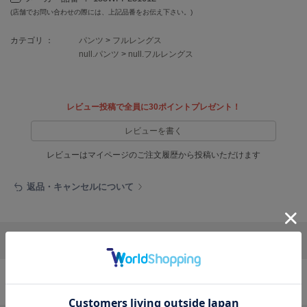
EIMY ISTOIRE
エイミー イストワール
(店舗でお問い合わせの際には、上記品番をお伝え下さい。)
カテゴリ ：
パンツ
>
フルレングス
emmi
エミ
null.パンツ
>
null.フルレングス
emmi atelier
エミ アトリエ
レビュー投稿で全員に30ポイントプレゼント！
emmi yoga
エミヨガ
レビューを書く
レビューはマイページのご注文履歴から投稿いただけます
ETRÉ TOKYO
エトレトウキョウ
返品・キャンセルについて
ey
アイ
リポストする
LINEで送る
FILA
フィラ
おすすめ商品
FRAY I.D