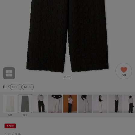
adidas
アディダス
(1978)
adidas by Stella McCartney
アディダス バイ ステラマッカートニー
887)
ALLISON BROWN
アリソンブラウン
97)
amabro
アマブロ
リー (645)
Ame no chi Hare
68
アメノチハレ
2
15
/
ョン雑貨 (850)
BLK
S
: 〇
M
: △
AMOMMA
アモマ
/ランジェリー (127)
ánuans
ェア (119)
アニュアンス
IVR
BLK
ànuke
sale
 (124)
アンヌーク
null. / ヌル