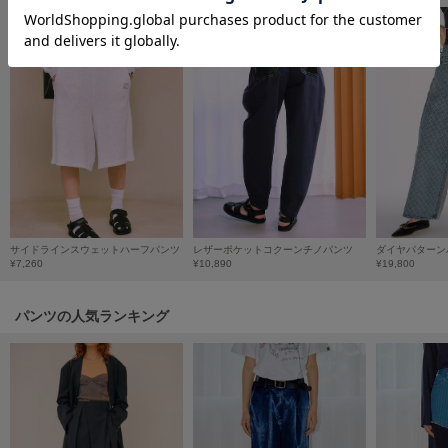
フレイアイディー
FURFUR
ファーファー
gelato pique
ジェラート ピケ
GELATO PIQUE CAT&DOG
ジェラート ピケ キャットアンドドッグ
gelato pique Sleep
サイドラインスウェットハーフパンツ
レザーポケットコクーンチノパンツ
ジェラート ピケ スリープ
¥7,260
¥10,890
¥19,800
GRAMICCI
パンツの人気ランキング
グラミチ
Henon.
へノン