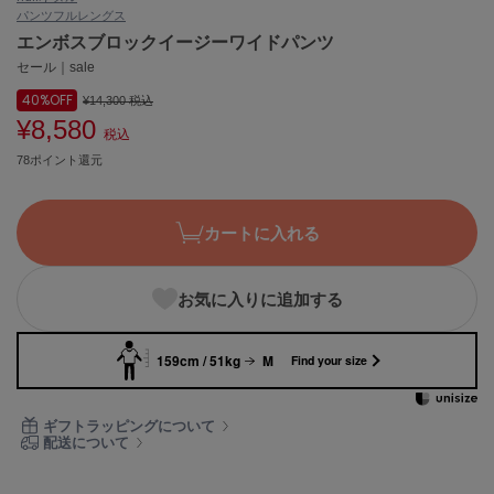
パンツ
フルレングス
ASICS
アシックス
エンボスブロックイージーワイドパンツ
セール｜sale
40%
OFF
¥14,300
税込
¥8,580
Ballelite
税込
バレリット
78ポイント還元
BANDOLIER
バンドリヤー
カートに入れる
Barbour
バブアー
お気に入りに追加する
Beyond Closet
ビヨンドクローゼット
159cm / 51kg
M
Find your size
Calvin Klein
ギフトラッピングについて
カルバン・クライン
配送について
CELFORD
セルフォード