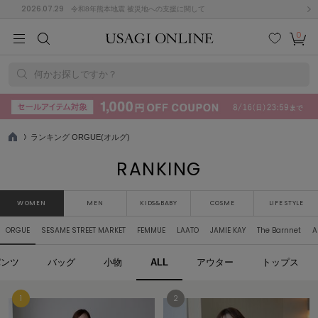
2026.07.29
令和8年熊本地震 被災地への支援に関して
0
MEN
MEN
KIDS
KIDS
BABY
BABY
BEAUTY
BEAUTY
LIFE STYLE
LIFE STYLE
検索
お気
カー
に入
ト
何かお探しですか？
り
(715)
(3074)
B
C
D
E
F
G
ランキング ORGUE(オルグ)
TO
P
RANKING
I
J
K
L
M
N
ス/ドレス (1179)
P
Q
R
S
T
U
(570)
WOMEN
MEN
KIDS&BABY
COSME
LIFE STYLE
その
W
X
Y
Z
ORGUE
SESAME STREET MARKET
FEMMUE
LAATO
JAMIE KAY
The Barnnet
A
他
890)
パンツ
バッグ
小物
ALL
アウター
トップス
ルームウェア (535)
ACYM
アシーム
(121)