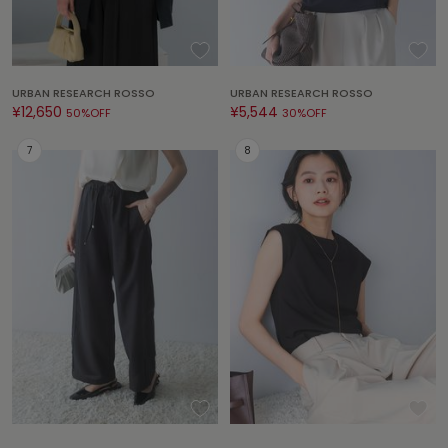
célon
セロン
URBAN RESEARCH ROSSO
URBAN RESEARCH ROSSO
Clarks Premium
¥12,650
¥5,544
クラークス
50%OFF
30%OFF
CODE A
コードエー
COLE HAAN
コール ハーン
CONVERSE
コンバース
DANSKIN
ダンスキン