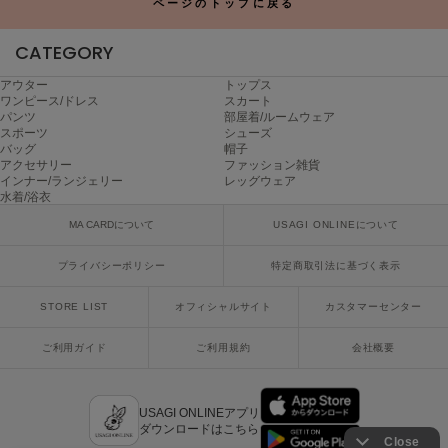
ページのトップに戻る
ヌル
CATEGORY
アウター
トップス
On
ワンピース/ドレス
スカート
オン
パンツ
部屋着/ルームウェア
スポーツ
シューズ
Onitsuka Tiger
バッグ
帽子
オニツカ タイガー
アクセサリー
ファッション雑貨
インナー/ランジェリー
レッグウェア
水着/浴衣
ORGUE
オルグ
MA CARDについて
USAGI ONLINEについて
ORR
プライバシーポリシー
特定商取引法に基づく表示
オル
STORE LIST
オフィシャルサイト
カスタマーセンター
ご利用ガイド
ご利用規約
会社概要
PATRICK
パトリック
Philly chocolate
USAGI ONLINEアプリ
フィリーチョコレート
ダウンロードはこちら