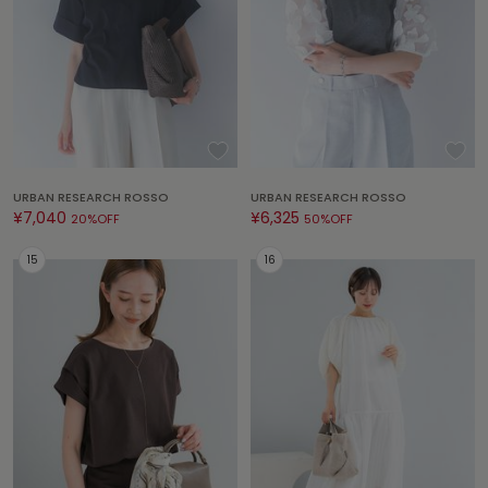
HUNTER
ハンター
HOKA ONEONE
ホカ オネオネ
KEEN
キーン
URBAN RESEARCH ROSSO
URBAN RESEARCH ROSSO
¥7,040
¥6,325
20%OFF
50%OFF
LAATO
ラート
le
ル
le coq sportif
ルコックスポルティフ
LeSportsac
レスポートサック