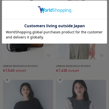
フレイアイディー
FURFUR
ファーファー
gelato pique
ジェラート ピケ
GELATO PIQUE CAT&DOG
ジェラート ピケ キャットアンドドッグ
gelato pique Sleep
ジェラート ピケ スリープ
URBAN RESEARCH ROSSO
URBAN RESEARCH ROSSO
¥7,546
¥7,425
30%OFF
50%OFF
GRAMICCI
グラミチ
Henon.
へノン