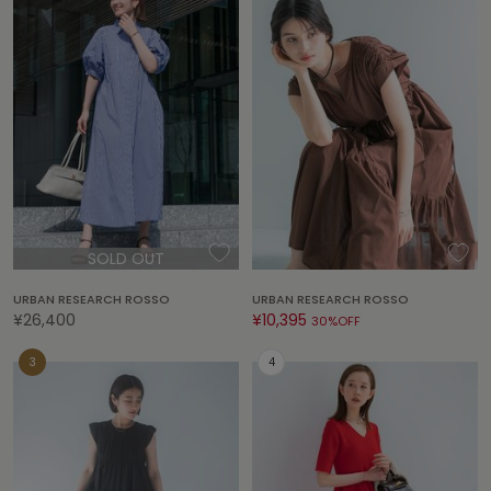
adidas
アディダス
(2005)
adidas by Stella McCartney
アディダス バイ ステラマッカートニー
916)
ALLISON BROWN
アリソンブラウン
07)
amabro
アマブロ
リー (664)
SOLD OUT
Ame no chi Hare
アメノチハレ
ョン雑貨 (865)
URBAN RESEARCH ROSSO
URBAN RESEARCH ROSSO
¥26,400
¥10,395
30%OFF
AMOMMA
アモマ
/ランジェリー (127)
ánuans
ェア (121)
アニュアンス
ànuke
 (124)
アンヌーク