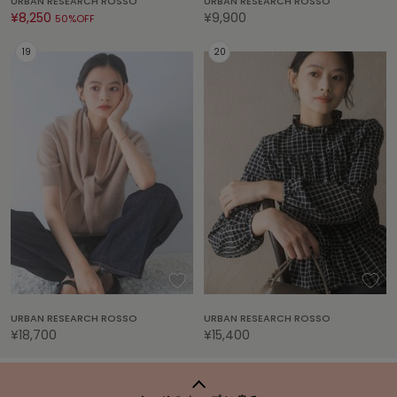
URBAN RESEARCH ROSSO
URBAN RESEARCH ROSSO
Mila Owen
¥8,250
¥9,900
50%OFF
ミラオーウェン
MOIGE
モワージュ
MUCHA
ミュシャ
NEW Balance
ニューバランス
nezu
ネズ
NIKE
ナイキ
URBAN RESEARCH ROSSO
URBAN RESEARCH ROSSO
¥18,700
¥15,400
NOWNS
ナウンス
null.