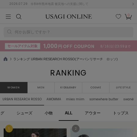
2026.07.29
令和8年熊本地震 被災地への支援に関して
0
MEN
MEN
KIDS
KIDS
BABY
BABY
BEAUTY
BEAUTY
LIFE STYLE
LIFE STYLE
検索
お気
カー
に入
ト
何かお探しですか？
り
(715)
(3074)
B
C
D
E
F
G
ランキング URBAN RESEARCH ROSSO(アーバンリサーチ ロッソ)
TO
P
RANKING
I
J
K
L
M
N
ス/ドレス (1179)
P
Q
R
S
T
U
(570)
WOMEN
MEN
KIDS&BABY
COSME
LIFE STYLE
その
W
X
Y
Z
URBAN RESEARCH ROSSO
AMOMMA
miies miim
somewhere butter
swanë
他
890)
ッグ
シューズ
小物
ALL
アウター
トップス
ルームウェア (535)
ACYM
アシーム
(121)