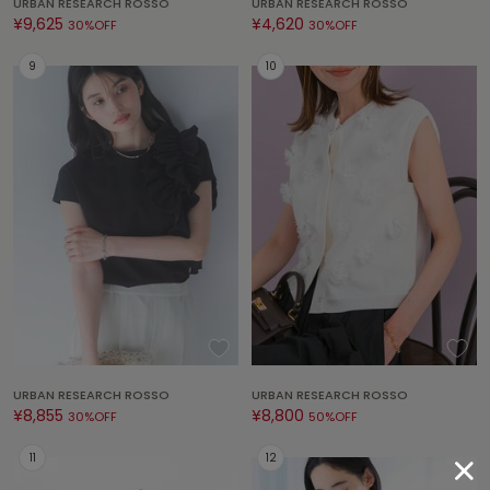
URBAN RESEARCH ROSSO
URBAN RESEARCH ROSSO
EIMY ISTOIRE
エイミー イストワール
¥9,625
¥4,620
30%OFF
30%OFF
emmi
エミ
emmi atelier
エミ アトリエ
emmi yoga
エミヨガ
ETRÉ TOKYO
エトレトウキョウ
ey
アイ
URBAN RESEARCH ROSSO
URBAN RESEARCH ROSSO
¥8,855
¥8,800
FILA
30%OFF
50%OFF
フィラ
FRAY I.D