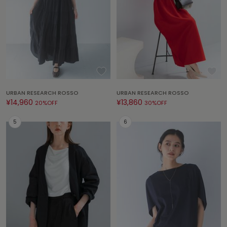
ASICS
アシックス
Ballelite
バレリット
BANDOLIER
URBAN RESEARCH ROSSO
URBAN RESEARCH ROSSO
バンドリヤー
¥14,960
¥13,860
20%OFF
30%OFF
Barbour
バブアー
Beyond Closet
ビヨンドクローゼット
Calvin Klein
カルバン・クライン
CELFORD
セルフォード