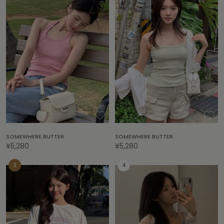
adidas
アディダス
(1996)
adidas by Stella McCartney
アディダス バイ ステラマッカートニー
893)
ALLISON BROWN
アリソンブラウン
98)
amabro
アマブロ
リー (663)
Ame no chi Hare
アメノチハレ
ョン雑貨 (858)
SOMEWHERE BUTTER.
SOMEWHERE BUTTER.
¥5,280
¥5,280
AMOMMA
アモマ
/ランジェリー (127)
ánuans
ェア (119)
アニュアンス
ànuke
 (124)
アンヌーク