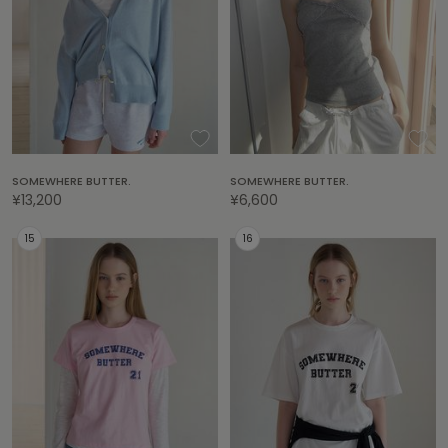
HUNTER
ハンター
HOKA ONEONE
ホカ オネオネ
KEEN
キーン
SOMEWHERE BUTTER.
SOMEWHERE BUTTER.
¥13,200
¥6,600
LAATO
ラート
le
ル
le coq sportif
ルコックスポルティフ
LeSportsac
レスポートサック