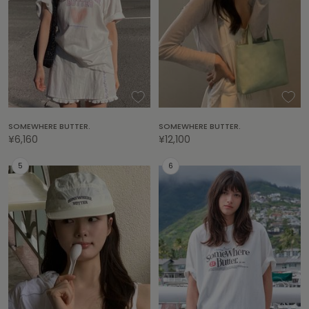
ASICS
アシックス
Ballelite
バレリット
BANDOLIER
SOMEWHERE BUTTER.
SOMEWHERE BUTTER.
バンドリヤー
¥6,160
¥12,100
Barbour
バブアー
Beyond Closet
ビヨンドクローゼット
Calvin Klein
カルバン・クライン
CELFORD
セルフォード