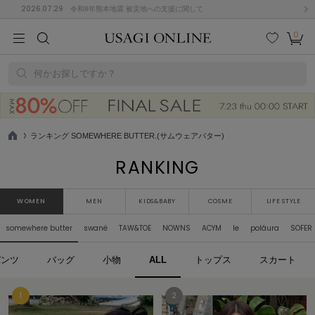
2026.07.29
令和8年熊本地震 被災地への支援に関して
0
MEN
MEN
KIDS
KIDS
BABY
BABY
BEAUTY
BEAUTY
LIFE STYLE
LIFE STYLE
検索
お気
カー
に入
ト
何かお探しですか？
り
(684)
(2928)
B
C
D
E
F
G
ランキング SOMEWHERE BUTTER.(サムウェアバター)
TO
P
RANKING
I
J
K
L
M
N
ス/ドレス (1145)
P
Q
R
S
T
U
(546)
WOMEN
MEN
KIDS&BABY
COSME
LIFE STYLE
その
W
X
Y
Z
somewhere butter
swanë
TAW&TOE
NOWNS
ACYM
le
poláura
SOFER
他
850)
パンツ
バッグ
小物
ALL
トップス
スカート
ルームウェア (535)
ACYM
アシーム
(121)