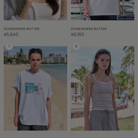
célon
セロン
SOMEWHERE BUTTER.
SOMEWHERE BUTTER.
Clarks Premium
¥5,940
¥6,160
クラークス
CODE A
コードエー
COLE HAAN
コール ハーン
CONVERSE
コンバース
DANSKIN
ダンスキン