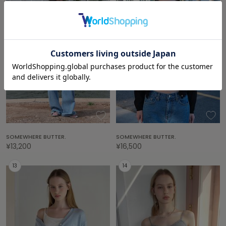
フレイアイディー
FURFUR
ファーファー
gelato pique
ジェラート ピケ
GELATO PIQUE CAT&DOG
ジェラート ピケ キャットアンドドッグ
gelato pique Sleep
ジェラート ピケ スリープ
SOMEWHERE BUTTER.
SOMEWHERE BUTTER.
¥13,200
¥16,500
GRAMICCI
グラミチ
Henon.
へノン