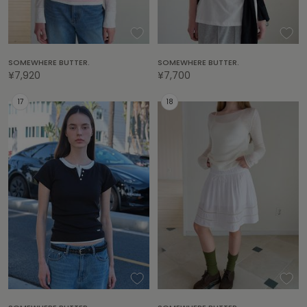
LILY BROWN
リリーブラウン
LILY BROWN Lingerie
SOMEWHERE BUTTER.
SOMEWHERE BUTTER.
リリーブラウンランジェリー
¥7,920
¥7,700
LITTLE UNION TOKYO
リトルユニオン トウキョウ
made of Organics
メイドオブオーガニクス
MICHU COQUETTE
ミチュ コケット
MIESROHE
ミースロエ
miies miim
ミーエスミーム