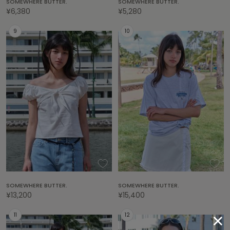
SOMEWHERE BUTTER.
SOMEWHERE BUTTER.
EIMY ISTOIRE
エイミー イストワール
¥6,380
¥5,280
emmi
エミ
emmi atelier
エミ アトリエ
emmi yoga
エミヨガ
ETRÉ TOKYO
エトレトウキョウ
ey
アイ
SOMEWHERE BUTTER.
SOMEWHERE BUTTER.
¥13,200
¥15,400
FILA
フィラ
FRAY I.D