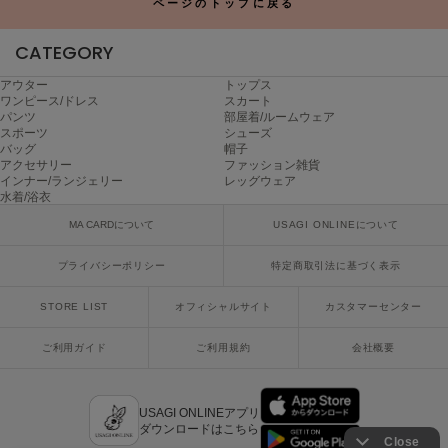
ページのトップに戻る
ヌル
CATEGORY
アウター
トップス
On
ワンピース/ドレス
スカート
オン
パンツ
部屋着/ルームウェア
スポーツ
シューズ
Onitsuka Tiger
バッグ
帽子
オニツカ タイガー
アクセサリー
ファッション雑貨
インナー/ランジェリー
レッグウェア
水着/浴衣
ORGUE
オルグ
MA CARDについて
USAGI ONLINEについて
ORR
プライバシーポリシー
特定商取引法に基づく表示
オル
STORE LIST
オフィシャルサイト
カスタマーセンター
ご利用ガイド
ご利用規約
会社概要
PATRICK
パトリック
Philly chocolate
USAGI ONLINEアプリ
フィリーチョコレート
ダウンロードはこちら