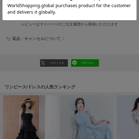
フレイアイディー
レビュー投稿で全員に30ポイントプレゼント！
レビューを書く
FURFUR
ファーファー
レビューはマイページのご注文履歴から投稿いただけます
返品・キャンセルについて
gelato pique
ジェラート ピケ
GELATO PIQUE CAT&DOG
リポストする
LINEで送る
ジェラート ピケ キャットアンドドッグ
gelato pique Sleep
ジェラート ピケ スリープ
ワンピース/ドレスの人気ランキング
GRAMICCI
グラミチ
Henon.
へノン