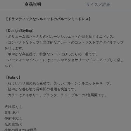
商品説明
サイズ／詳細
célon
セロン
【ドラマティックなシルエットのバルーンミニドレス】
Clarks Premium
【Design/Styling】
クラークス
・ボリューム感たっぷりのバルーンシルエットが目を惹くミニドレス。
・コンパクトなトップと立体的なスカートのコントラストでスタイルアップ
CODE A
を叶えます。
コードエー
・華やかな存在感で、特別なシーンにぴったりの一着です。
・パーティーやイベントにはヒールやアクセサリーでドレスアップして楽し
COLE HAAN
んで。
コール ハーン
【Fabric】
CONVERSE
コンバース
・程よいハリ感のある素材で、美しいバルーンシルエットをキープ。
・軽やかな着心地で長時間の着用も快適です。
・カラーはアイボリー、ブラック、ライトブルーの3色展開です。
DANSKIN
透け感:なし
ダンスキン
裏地:あり
伸縮性:なし
光沢感:あり
生地の厚さ:やや厚手