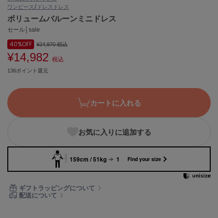
ワンピース/ドレス
ドレス
ASICS
アシックス
ボリュームバルーンミニドレス
セール│sale
40%
OFF
¥24,970
税込
¥14,982
Ballelite
税込
バレリット
136ポイント還元
BANDOLIER
バンドリヤー
カートに入れる
Barbour
バブアー
お気に入りに追加する
Beyond Closet
ビヨンドクローゼット
159cm / 51kg
1
Find your size
Calvin Klein
ギフトラッピングについて
カルバン・クライン
配送について
CELFORD
セルフォード