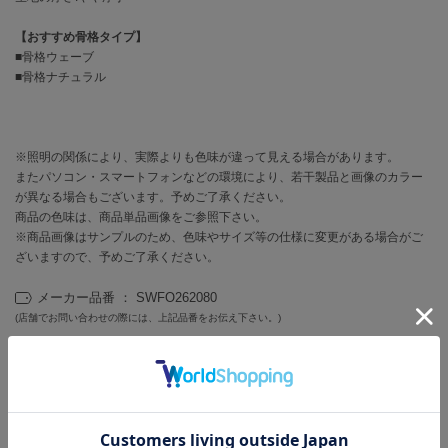
EIMY ISTOIRE
エイミー イストワール
【おすすめ骨格タイプ】
■骨格ウェーブ
emmi
エミ
■骨格ナチュラル
emmi atelier
エミ アトリエ
※照明の関係により、実際よりも色味が違って見える場合があります。
emmi yoga
またパソコン・スマートフォンなどの環境により、若干製品と画像のカラー
エミヨガ
が異なる場合もございます。予めご了承ください。
商品の色味は、商品単品画像をご参照下さい。
ETRÉ TOKYO
※商品画像はサンプルのため、色味やサイズ等の仕様に変更がある場合がご
エトレトウキョウ
ざいますので、予めご了承ください。
ey
メーカー品番 ： SWFO262080
アイ
(店舗でお問い合わせの際には、上記品番をお伝え下さい。)
カテゴリ ：
ワンピース/ドレス
>
ドレス
SNIDELワンピース/ドレス
>
SNIDELドレス
FILA
フィラ
FRAY I.D