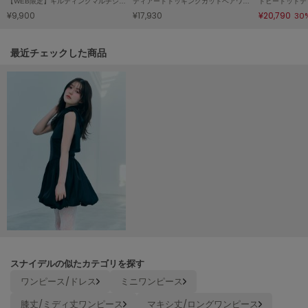
【WEB限定】キルティングマルチショルダー/保冷機能付き
ティアードドッキングカットベアワンピース
ドビードットテ
¥9,900
¥17,930
¥20,790
30
LILY BROWN
リリーブラウン
関連記事
最近チェックした商品
LILY BROWN Lingerie
リリーブラウンランジェリー
LITTLE UNION TOKYO
リトルユニオン トウキョウ
made of Organics
メイドオブオーガニクス
MICHU COQUETTE
ミチュ コケット
MIESROHE
ミースロエ
スナイデルの似たカテゴリを探す
miies miim
ワンピース/ドレス
ミニワンピース
ミーエスミーム
膝丈/ミディ丈ワンピース
マキシ丈/ロングワンピース