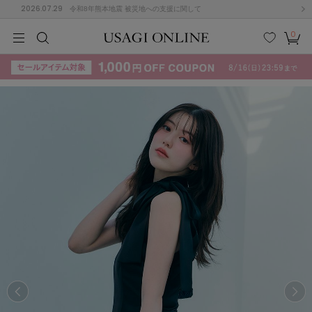
2026.07.29
令和8年熊本地震 被災地への支援に関して
0
MEN
MEN
KIDS
KIDS
BABY
BABY
BEAUTY
BEAUTY
LIFE STYLE
LIFE STYLE
検索
お気
カー
に入
ト
り
(715)
(3074)
B
C
D
E
F
G
I
J
K
L
M
N
ス/ドレス (1179)
P
Q
R
S
T
U
(570)
その
W
X
Y
Z
他
890)
ルームウェア (535)
ACYM
アシーム
(121)