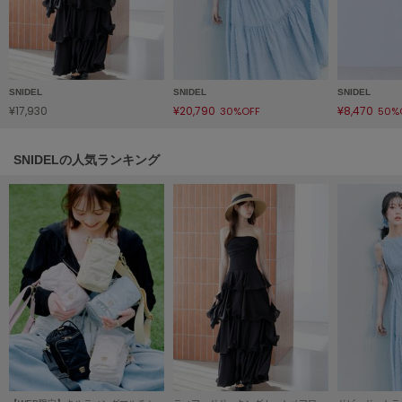
HUNTER
ハンター
HOKA ONEONE
ホカ オネオネ
SNIDEL
SNIDEL
SNIDEL
¥17,930
¥20,790
¥8,470
30%OFF
50%
KEEN
キーン
SNIDELの人気ランキング
LAATO
ラート
le
ル
le coq sportif
ルコックスポルティフ
LeSportsac
レスポートサック