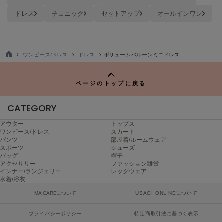
Mila Owen
ミラオーウェン
ドレス
チュニック
セットアップ
オールインワン
MOIGE
モワージュ
ワンピース/ドレス
ドレス
ボリュームバルーンミニドレス
MUCHA
TO
ミュシャ
P
ページのトップに戻る
CATEGORY
NEW Balance
ニューバランス
アウター
トップス
ワンピース/ドレス
スカート
nezu
パンツ
部屋着/ルームウェア
ネズ
スポーツ
シューズ
バッグ
帽子
NIKE
アクセサリー
ファッション雑貨
ナイキ
インナー/ランジェリー
レッグウェア
水着/浴衣
NOWNS
MA CARDについて
USAGI ONLINEについて
ナウンス
プライバシーポリシー
特定商取引法に基づく表示
null.