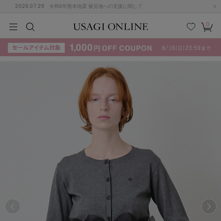
2026.07.29
令和8年熊本地震 被災地への支援に関して
0
MEN
MEN
KIDS
KIDS
BABY
BABY
BEAUTY
BEAUTY
LIFE STYLE
LIFE STYLE
検索
お気
カー
に入
ト
り
(715)
(3074)
B
C
D
E
F
G
I
J
K
L
M
N
ス/ドレス (1179)
P
Q
R
S
T
U
(570)
その
W
X
Y
Z
他
890)
ルームウェア (535)
ACYM
アシーム
(121)