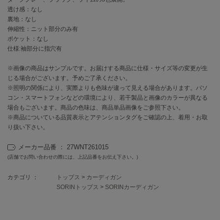
EIMY ISTOIRE
エイミー イストワール
透け感：なし
裏地：なし
伸縮性：ニット部分のみ有
emmi
エミ
ポケット：なし
仕様:袖部分に指穴有
emmi atelier
エミ アトリエ
※画像の商品はサンプルです。お届けする商品に仕様・サイズ等の変更が生
じる場合がございます。予めご了承ください。
emmi yoga
※照明の関係により、実際よりも色味が違って見える場合があります。パソ
エミヨガ
コン・スマートフォンなどの環境により、若干製品と画像のカラーが異なる
場合もございます。商品の色味は、商品単品画像をご参照下さい。
ETRÉ TOKYO
※商品についている品質表示とアテンションタグをご確認の上、着用・お取
エトレトウキョウ
り扱い下さい。
ey
メーカー品番 ： 27WNT261015
アイ
(店舗でお問い合わせの際には、上記品番をお伝え下さい。)
カテゴリ ：
トップス
>
カーディガン
FILA
SORINトップス
>
SORINカーディガン
フィラ
FRAY I.D