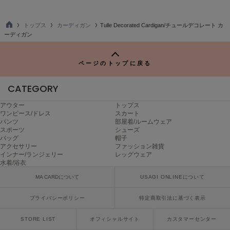
ヌル
トップス
カーディガン
Tulle Decorated Cardigan/チュールデコレート カ
TO
ーディガン
P
On
オン
ページのトップに戻る
Onitsuka Tiger
オニツカ タイガー
CATEGORY
ORGUE
アウター
トップス
オルグ
ワンピース/ドレス
スカート
パンツ
部屋着/ルームウェア
スポーツ
シューズ
ORR
バッグ
帽子
オル
アクセサリー
ファッション雑貨
インナー/ランジェリー
レッグウェア
水着/浴衣
MA CARDについて
USAGI ONLINEについて
PATRICK
パトリック
プライバシーポリシー
特定商取引法に基づく表示
Philly chocolate
フィリーチョコレート
STORE LIST
オフィシャルサイト
カスタマーセンター