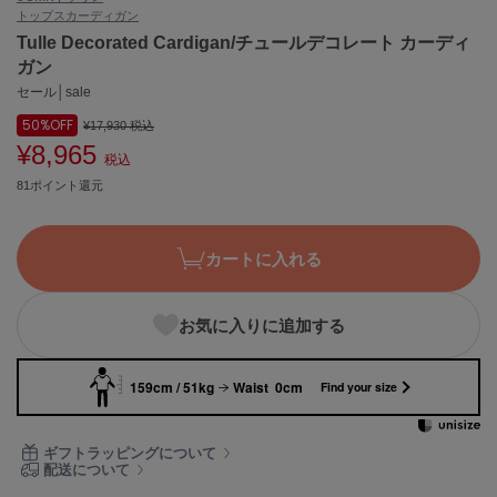
トップス
カーディガン
ASICS
アシックス
Tulle Decorated Cardigan/チュールデコレート カーディ
ガン
セール│sale
50%
OFF
Ballelite
¥17,930
税込
バレリット
¥8,965
税込
81ポイント還元
BANDOLIER
バンドリヤー
Barbour
カートに入れる
バブアー
Beyond Closet
お気に入りに追加する
ビヨンドクローゼット
159cm / 51kg
Waist 0cm
Find your size
Calvin Klein
カルバン・クライン
ギフトラッピングについて
配送について
CELFORD
セルフォード