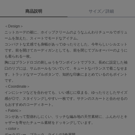
商品説明
サイズ／詳細
célon
セロン
＜Design＞
Clarks Premium
ニットカーデの裾に、ホイップクリームのようなふんわりチュールでボリュ
クラークス
ームを加えた、スィートでモードなアイテム。
コンパクトな丈感でも身幅があってゆったりとした、今年らしいシルエット
CODE A
です。前を開けてカーディガンとしても、前を閉じてプルオーバーのように
コードエー
も着られる一枚。
胸にはブランドロゴの刺しゅうをワンポイントでプラス。長めに設定した袖
COLE HAAN
コール ハーン
口のリブには、サムホールもついていて、キュートなバランスで着こなせま
す。トラッドなマーブルボタンで、知的な印象にまとめているのもポイント
です。
CONVERSE
コンバース
＜Coordinate＞
インにシャツなどを合わせても、いい感じに収まる、ゆったりとしたサイズ
感が◎で、スタイリングしやすい一枚です。サテンのスカートと合わせるの
もおすすめのコーディネート。
DANSKIN
＜Fabric＞
ダンスキン
コシがあって型崩れしにくい、リッチな編み地の天竺素材に、ふんわりとキ
ャザーを寄せたチュール素材をドッキングしています。
＜color＞
ダークグレー、ブラック、ライムの3色展開。