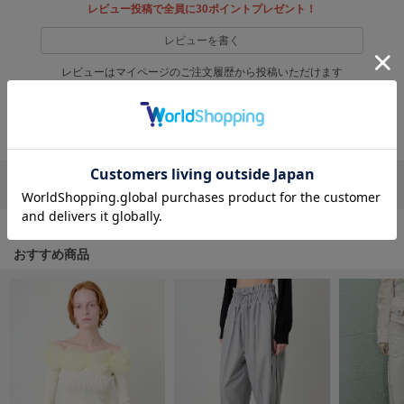
フレイアイディー
レビュー投稿で全員に30ポイントプレゼント！
レビューを書く
FURFUR
ファーファー
レビューはマイページのご注文履歴から投稿いただけます
返品・キャンセルについて
gelato pique
ジェラート ピケ
GELATO PIQUE CAT&DOG
リポストする
LINEで送る
ジェラート ピケ キャットアンドドッグ
gelato pique Sleep
ジェラート ピケ スリープ
おすすめ商品
GRAMICCI
グラミチ
Henon.
へノン