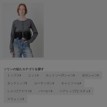
Mila Owen
ミラオーウェン
MOIGE
モワージュ
MUCHA
ミュシャ
NEW Balance
ニューバランス
nezu
ネズ
ソリンの似たカテゴリを探す
トップス
ニット
カットソー/Tシャツ
ポロシャツ
NIKE
ナイキ
タンクトップ
カーディガン
キャミソール
シャツ/ブラウス
パーカー
ベアトップ/ビスチェ
NOWNS
ナウンス
スウェット
null.