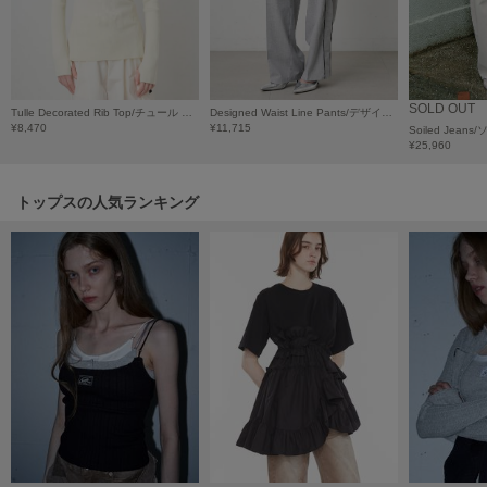
HUNTER
ハンター
HOKA ONEONE
ホカ オネオネ
SOLD OUT
Tulle Decorated Rib Top/チュール デコレート リブトップ
Designed Waist Line Pants/デザインウエスト ラインパンツ
¥8,470
¥11,715
Soiled Jea
¥25,960
KEEN
キーン
トップスの人気ランキング
LAATO
ラート
le
ル
le coq sportif
ルコックスポルティフ
LeSportsac
レスポートサック