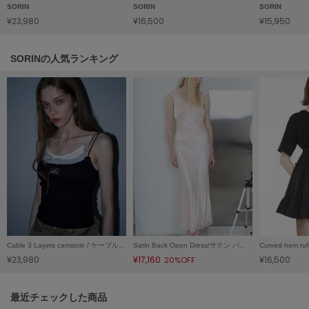
SORIN
SORIN
SORIN
LILY BROWN
¥23,980
¥16,500
¥15,950
リリーブラウン
LILY BROWN Lingerie
SORINの人気ランキング
リリーブラウンランジェリー
LITTLE UNION TOKYO
リトルユニオン トウキョウ
made of Organics
メイドオブオーガニクス
MICHU COQUETTE
ミチュ コケット
MIESROHE
Cable 3 Layers camisole / ケーブル3レイヤーキャミソール
Satin Back Open Dress/サテン バックオープンドレス
ミースロエ
¥23,980
¥17,160
¥16,500
20%OFF
miies miim
ミーエスミーム
関連記事
最近チェックした商品