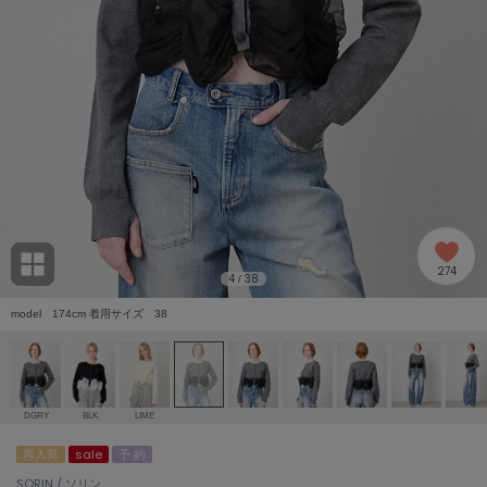
adidas
アディダス
(2005)
adidas by Stella McCartney
アディダス バイ ステラマッカートニー
916)
ALLISON BROWN
アリソンブラウン
07)
amabro
アマブロ
リー (664)
Ame no chi Hare
274
アメノチハレ
4
38
/
ョン雑貨 (865)
model 174cm 着用サイズ 38
AMOMMA
アモマ
/ランジェリー (127)
ánuans
ェア (121)
アニュアンス
DGRY
BLK
LIME
ànuke
再入荷
sale
予 約
 (124)
アンヌーク
SORIN / ソリン