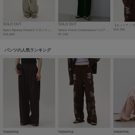
poláura
ポローラ
PUMA
SOLD OUT
SOLD OUT
プーマ
¥24,200
Nylon Ripstop Pants/ナイロンリップストップパンツ
Velour Vneck Combinaison/ベロア Vネック コンビネゾン
¥18,480
¥7,700
Reebok
パンツの人気ランキング
リーボック
SALOMON
サロモン
sanrio house
サンリオハウス
SESAME STREET MARKET
セサミストリートマーケット
SHAKA
TODAYFUL
TODAYFUL
TODAYFUL
シャカ