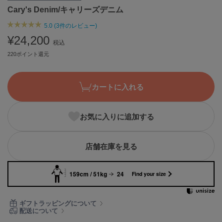
Cary's Denim/キャリーズデニム
ASICS
アシックス
5.0 (3件のレビュー)
¥24,200
税込
220ポイント還元
Ballelite
バレリット
BANDOLIER
カートに入れる
バンドリヤー
Barbour
お気に入りに追加する
バブアー
Beyond Closet
店舗在庫を見る
ビヨンドクローゼット
159cm / 51kg
24
Find your size
Calvin Klein
カルバン・クライン
ギフトラッピングについて
配送について
CELFORD
セルフォード