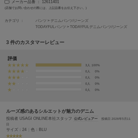
メーカー品番 ： 12611401
HUNTER
ハンター
(店舗でお問い合わせの際には、上記品番をお伝え下さい。)
HOKA ONEONE
カテゴリ ：
パンツ
>
デニムパンツ/ジーンズ
ホカ オネオネ
TODAYFULパンツ
>
TODAYFULデニムパンツ/ジーンズ
3 件のカスタマーレビュー
KEEN
キーン
評価
3人
100%
0人
0%
LAATO
0人
0%
ラート
0人
0%
0人
0%
le
ル
ルーズ感のあるシルエットが魅力のデニム
le coq sportif
ルコックスポルティフ
投稿者 USAGI ONLINE本社スタッフ
公式レビュアー
投稿日 2026年5月11
日
LeSportsac
サイズ：24
|
色：BLU
レスポートサック