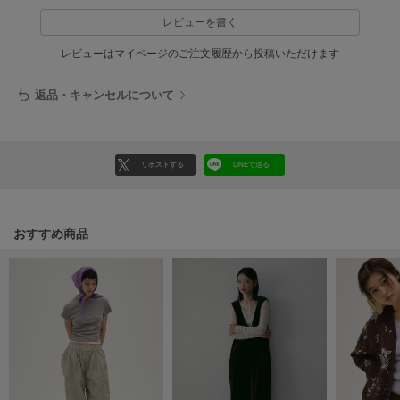
ヌル
レビューを書く
レビューはマイページのご注文履歴から投稿いただけます
On
オン
返品・キャンセルについて
Onitsuka Tiger
オニツカ タイガー
リポストする
LINEで送る
ORGUE
オルグ
ORR
おすすめ商品
オル
PATRICK
パトリック
Philly chocolate
フィリーチョコレート