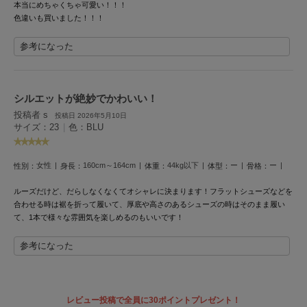
本当にめちゃくちゃ可愛い！！！
Mila Owen
ミラオーウェン
色違いも買いました！！！
参考になった
MOIGE
モワージュ
MUCHA
ミュシャ
シルエットが絶妙でかわいい！
投稿者 s
投稿日 2026年5月10日
サイズ：23
|
色：BLU
NEW Balance
ニューバランス
女性
160cm～164cm
44kg以下
ー
ー
性別：
身長：
体重：
体型：
骨格：
nezu
ルーズだけど、だらしなくなくてオシャレに決まります！フラットシューズなどを
ネズ
合わせる時は裾を折って履いて、厚底や高さのあるシューズの時はそのまま履い
て、1本で様々な雰囲気を楽しめるのもいいです！
NIKE
ナイキ
参考になった
NOWNS
ナウンス
レビュー投稿で全員に30ポイントプレゼント！
null.