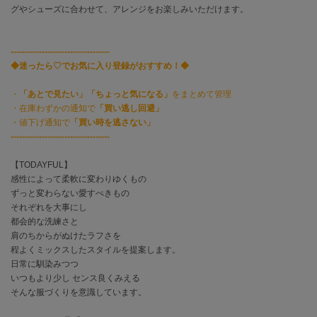
フレイアイディー
グやシューズに合わせて、アレンジをお楽しみいただけます。
FURFUR
ファーファー
-----------------------------------
◆迷ったら♡でお気に入り登録がおすすめ！◆
・
「あとで見たい」「ちょっと気になる」
をまとめて管理
gelato pique
ジェラート ピケ
・在庫わずかの通知で
「買い逃し回避」
・値下げ通知で
「買い時を逃さない」
-----------------------------------
GELATO PIQUE CAT&DOG
ジェラート ピケ キャットアンドドッグ
【TODAYFUL】
gelato pique Sleep
感性によって柔軟に変わりゆくもの
ジェラート ピケ スリープ
ずっと変わらない愛すべきもの
それぞれを大事にし
GRAMICCI
都会的な洗練さと
グラミチ
肩のちからがぬけたラフさを
程よくミックスしたスタイルを提案します。
日常に馴染みつつ
いつもより少し センス良くみえる
Henon.
へノン
そんな服づくりを意識しています。