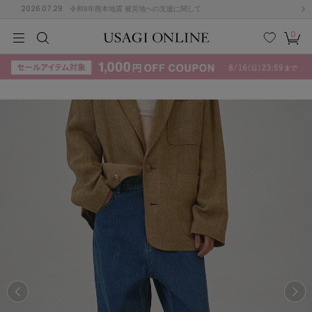
2026.07.29
令和8年熊本地震 被災地への支援に関して
0
MEN
MEN
KIDS
KIDS
BABY
BABY
BEAUTY
BEAUTY
LIFE STYLE
LIFE STYLE
検索
お気
カー
に入
ト
り
(715)
(3074)
B
C
D
E
F
G
I
J
K
L
M
N
ス/ドレス (1179)
P
Q
R
S
T
U
(570)
その
W
X
Y
Z
他
890)
ルームウェア (535)
ACYM
アシーム
(121)