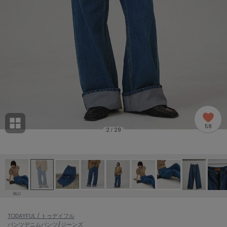
adidas
アディダス
(2005)
adidas by Stella McCartney
アディダス バイ ステラマッカートニー
916)
ALLISON BROWN
アリソンブラウン
07)
amabro
アマブロ
リー (664)
Ame no chi Hare
58
アメノチハレ
2
29
/
ョン雑貨 (865)
AMOMMA
アモマ
/ランジェリー (127)
ánuans
ェア (121)
アニュアンス
BLU
ànuke
 (124)
TODAYFUL / トゥデイフル
アンヌーク
パンツ
デニムパンツ/ジーンズ