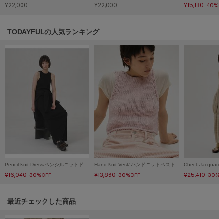
¥22,000
¥22,000
¥15,180
40%
Sneakers by emmi
スニーカーズ バイ エミ
TODAYFULの人気ランキング
Snow Peak
スノーピーク
SNIDEL
スナイデル
SNIDEL HOME
スナイデル ホーム
SOFER
ソフェル
SOMEWHERE BUTTER.
サムウェアバター
Pencil Knit Dress/ペンシルニットドレス
Hand Knit Vest/ ハンドニットベスト
¥16,940
¥13,860
¥25,410
30%OFF
30%OFF
30%
SORIN
ソリン
関連記事
最近チェックした商品
Stylevoice for xxx
スタイルヴォイスフォー