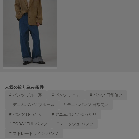
SUICOKE
スイコック
SUPERGA
スペルガ
swanë
スワネ
TAW&TOE
トーアンドトー
人気の絞り込み条件
TEVA
# パンツ ブルー系
# パンツ デニム
# パンツ 日常使い
テバ
# デニムパンツ ブルー系
# デニムパンツ 日常使い
The Barnnet
# パンツ ゆったり
# デニムパンツ ゆったり
ザバーネット
# TODAYFUL パンツ
# マニッシュ パンツ
THE NORTH FACE
# ストレートライン パンツ
ザ・ノース・フェイス