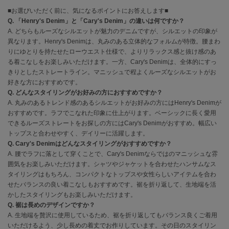
EIMY ISTOIRE
エイミー イストワール
■お選びいただく前に、気になるポイントにお答えします■
Q. 「Henry's Denim」と「Cary's Denim」の違いは何ですか？
emmi
A. どちらもルーズなシルエットが魅力のデニムですが、シルエットの印象が
エミ
異なります。Henry's Denimは、丸みのある立体的なフォルムが特徴。腰まわ
りにゆとりを持たせたローウエスト仕様で、よりリラックス感と抜け感のあ
emmi atelier
る着こなしをお楽しみいただけます。一方、Cary's Denimは、全体的にすっ
エミ アトリエ
きりとしたストレートライン。マニッシュで程よくルーズなシルエットがお
好きな方におすすめです。
emmi yoga
Q. どんなスタイリングがお好みの方におすすめですか？
エミヨガ
A. 丸みのあるトレンド感のあるシルエットがお好みの方にはHenry's Denimが
おすすめです。ラフでこなれた印象に仕上がります。ベーシックに長く愛用
ETRÉ TOKYO
できるルーズストレートをお探しの方にはCary's Denimがおすすめ。幅広い
エトレトウキョウ
トップスと合わせやすく、デイリーに活躍します。
Q. Cary's Denimはどんなスタイリングがおすすめですか？
ey
A. 腰でラフに落として穿くことで、Cary's Denimならではのマニッシュな雰
アイ
囲気をお楽しみいただけます。シャツやジャケットを合わせたハンサムなス
タイリングはもちろん、コンパクトなトップスや女性らしいアイテムを合わ
せたバランスの良い着こなしもおすすめです。裾を折り返して、生地端を活
FILA
かしたスタイリングもお楽しみいただけます。
フィラ
Q. 裾は長めのデザインですか？
A. 生地端を贅沢に使用しているため、裾を折り返してもバランス良くご着用
FRAY I.D
いただけるよう、少し長めの着丈でお作りしています。その日のスタイリン