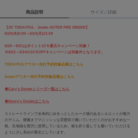
商品説明
サイズ／詳細
célon
セロン
【26' TODAYFUL・ànuke OUTER PRE ORDER】
Clarks Premium
8/20(木)0:00～8/24(月)23:59
クラークス
8/20～8/21はポイント22％還元キャンペーン対象！
CODE A
※8/22～8/24の10％OFFキャンペーンは対象外となります。
コードエー
TODAYFULアウター先行予約対象品番はこちら
COLE HAAN
コール ハーン
ànukeアウター先行予約対象品番はこちら
CONVERSE
コンバース
◆Cary's Denimシリーズ一覧はこちら
◆Henry's Denimはこちら
DANSKIN
ストレートラインで全体的にゆるっとしたルーズ感のあるシルエットが魅力
ダンスキン
のデニム。腰履きでマニッシュな雰囲気で履いていただくのがおすすめな一
枚。生地端を贅沢に使用しているため、裾を折り返しても履いていただける
ように少し長めの着丈にしています。