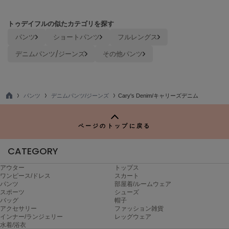
TODAYFUL
トゥデイフル
トゥデイフルの似たカテゴリを探す
パンツ
ショートパンツ
フルレングス
TSURU by Mariko Oikawa
ツルバイマリコオイカワ
デニムパンツ/ジーンズ
その他パンツ
UGG
パンツ
デニムパンツ/ジーンズ
Cary's Denim/キャリーズデニム
アグ
TO
P
UNDERSON UNDERSON
アンダーソン アンダーソン
ページのトップに戻る
un/neu
CATEGORY
アンノイ
アウター
トップス
ワンピース/ドレス
スカート
URBAN RESEARCH ROSSO
パンツ
部屋着/ルームウェア
アーバンリサーチ ロッソ
スポーツ
シューズ
バッグ
帽子
USAGI Books
アクセサリー
ファッション雑貨
ウサギブックス
インナー/ランジェリー
レッグウェア
水着/浴衣