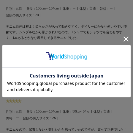
LILY BROWN
女性
160cm～164cm
ー
普通
ー
性別：
身長：
体重：
体型：
骨格：
リリーブラウン
24
普段の購入サイズ：
LILY BROWN Lingerie
デニム自体は程よく柔らかさがあって動きやすく、デイリーにかなり使いやすい印
リリーブラウンランジェリー
象です。シンプルながら形がきれいなので、Tシャツでもシャツでも合わせやす
く、1本あるとかなり着回しできるデニムでした。
LITTLE UNION TOKYO
リトルユニオン トウキョウ
1人のお客様が参考になったと回答しています
参考になった
made of Organics
メイドオブオーガニクス
買って良かった♡
MICHU COQUETTE
投稿者 madomado
ミチュ コケット
投稿日 2026年5月22日
サイズ：25
|
色：BLU
MIESROHE
ミースロエ
女性
160cm～164cm
50kg～54㎏
普通
性別：
身長：
体重：
体型：
ー
25
骨格：
普段の購入サイズ：
miies miim
ミーエスミーム
デニムなので、試着しないと難しいかと思っていたのですが、買って正解でした！