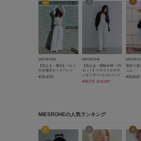
MIESROHE
MIESROHE
MIESRO
【洗える・撥水】ベルト
【洗える・接触冷感・UV
裾折り返
付き撥水タックパンツ
カット】リサイクルサテ
ニム
ンギャザーバレルパンツ
¥26,400
¥19,800
¥16,170
30%OFF
MIESROHEの人気ランキング