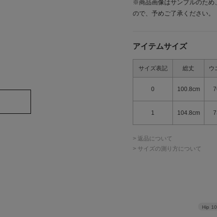
※商品画像はサンプルのため
ので、予めご了承ください。
アイテムサイズ
サイズ表記
総丈
ウ
0
100.8cm
7
1
104.8cm
7
> 返品について
> サイズの測り方について
Hip
1