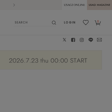
2026.07.28
熊本県熊本地方を震源とする地震の影響によ
USAGI ONLINE
USAGI
0
LOGIN
MAGAZINE
検
お気
カー
索
に入
ト
り
X
facebook
instagram
LINE
mail