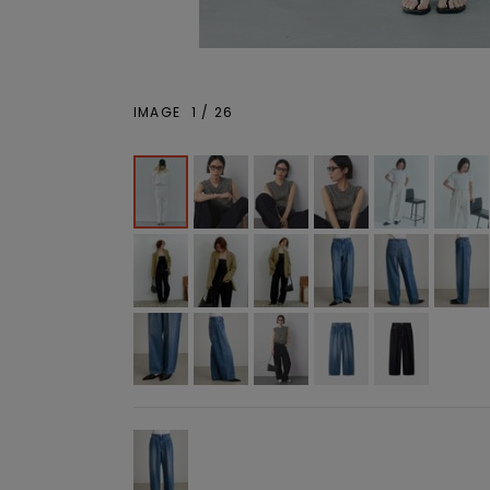
IMAGE
1
/
26