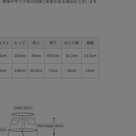
、色味やサイズ等の仕様に変更がある場合がございます
エスト
ヒップ
股上
股下
わたり幅
裾幅
0cm
103cm
30cm
69.5cm
34.3cm
22.5cm
3cm
106cm
30.5cm
73cm
35cm
23cm
Waist
70cm
Rise length
30cm
03cm