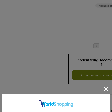
Thickness of
159cm 51kgRecom
1
Find out more on your b
詳細情報
メーカー品番 ： MWFP