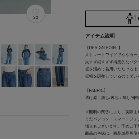
22
アイテム説明
【DESIGN POINT】
ストレートワイドでややカー
太すぎ細すぎず構築的なパタ
裾を溜めて着用いただけるよ
裾幅を調整しているのでダレ
【FABRIC】
透け感：無し/裏地：無し/伸
※照明の関係により、実際よ
またパソコン・スマートフォ
場合もございます。予めご了
商品の色味は、商品単品画像