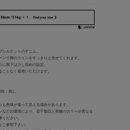
159cm / 51kg
1
Find your size
ブシルエットのデニム。
ーンで脚のラインをすっきりと見せてくれます。
うに股下は少し長めの設定。
ることなく着用いただけます。
縮性：無し
りも色味が違って見える場合があります。
ンなどの環境により、若干製品と画像のカラーが異なる
承ください。
をご参照下さい。