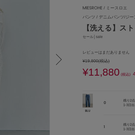
MIESROHE
/ ミースロエ
パンツ
/
デニムパンツ/ジー
【洗える】スト
セール│sale
レビューはまだありません
¥19,800
(税込)
¥11,880
Next
(税込)
残り2点
0
1-3日
BLU
残り2点
1
1-3日