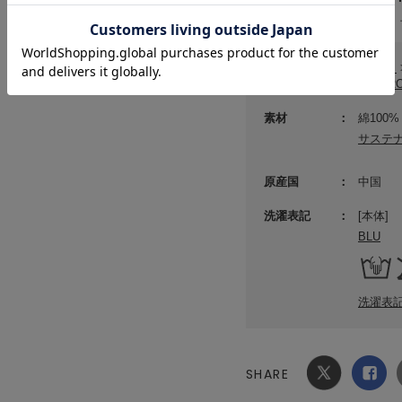
(店舗でお問い合わせの際には、
カテゴリ
パンツ
MIES
素材
綿100%
サステ
原産国
中国
洗濯表記
[本体]
BLU
洗濯表
SHARE
Xでシ
facebook