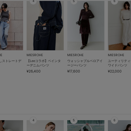
HE
MIESROHE
MIESROHE
MIESROHE
しストレートデ
【Leeコラボ】ペインタ
ウォッシャブルベロアイ
ユーティリティ
ーデニムパンツ
ージーパンツ
ワイドパンツ
¥26,400
¥17,600
¥22,000