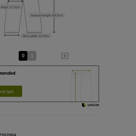
 thigh
17.2cm
Inseam length
69.5cm
Hem width
22.5cm
0
1
mended
ody type
262064